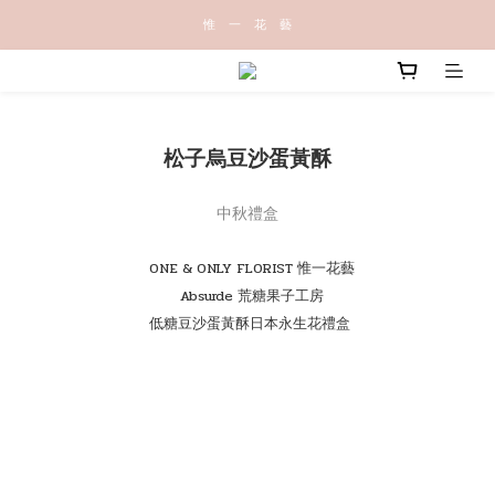
惟   一   花   藝
松子烏豆沙蛋黃酥
中秋禮盒
ONE & ONLY FLORIST 惟一花藝
Absurde 荒糖果子工房
低糖豆沙蛋黃酥日本永生花禮盒