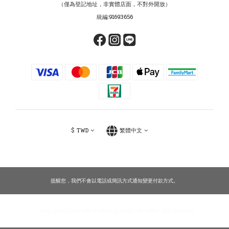
（僅為登記地址，非實體店面，不對外開放）
統編:91693656
$
TWD
繁體中文
提醒您，我們不會以電話或簡訊方式通知變更付款方式。
Copyright©2024 ONE & ONLY FLORIST 惟一花藝— 保留所有權利