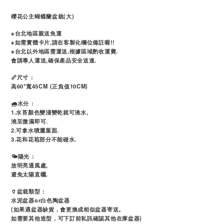
櫻花公主蝴蝶蘭盆栽(大)
※台北地區親送免運
※如需實體卡片,請在客製化欄位備註喔!!
※台北以外地區需運送,根據區域酌收運費.
會請專人運送,確保產品安全送達.
📏尺寸 :
高60*寬45CM (正負值10CM)
🌧水分 :
1.水苔顏色變淺變乾就可澆水,
澆至微濕即可.
2.可拿水噴灑葉面.
3.花和花苞部分不能碰水.
🌤陽光 :
放明亮通風處,
避免太陽直曬.
🏺盆栽類型 :
水泥盆器or白色陶盆器
(如果遇盆器缺貨，會更換成相似盆器寄送。
如需要其他造型，可下訂前私訊確認其他在庫盆器)