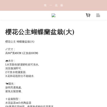
惟   一   花   藝
櫻花公主蝴蝶蘭盆栽(大)
櫻花公主 蝴蝶蘭盆栽(大)
📏尺寸 :
高60*寬45CM (正負值10CM)
🌧水分 :
1.水苔顏色變淺變乾就可澆水,
澆至微濕即可.
2.可拿水噴灑葉面.
3.花和花苞部分不能碰水.
🌤陽光 :
放明亮通風處,
避免太陽直曬.
🏺盆栽類型 :
水泥盆器or白色陶盆器
(如果遇盆器缺貨，會更換成相似盆器寄送。