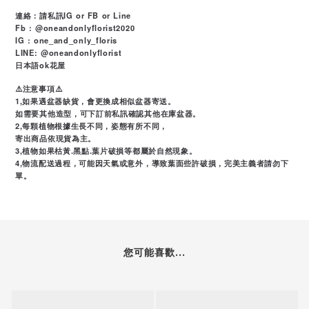
連絡：請私訊IG or FB or Line
Fb : @oneandonlyflorist2020
IG : one_and_only_floris
LINE: @oneandonlyflorist
日本語ok花屋
⚠️注意事項⚠️
1,如果遇盆器缺貨，會更換成相似盆器寄送。
如需要其他造型，可下訂前私訊確認其他在庫盆器。
2,每顆植物根據生長不同，姿態有所不同，
寄出商品依現貨為主。
3,植物如果枯黃.黑點.葉片破損等都屬於自然現象。
4,物流配送過程，可能因天氣或意外，導致葉面些許破損，完美主義者請勿下
單。
您可能喜歡...