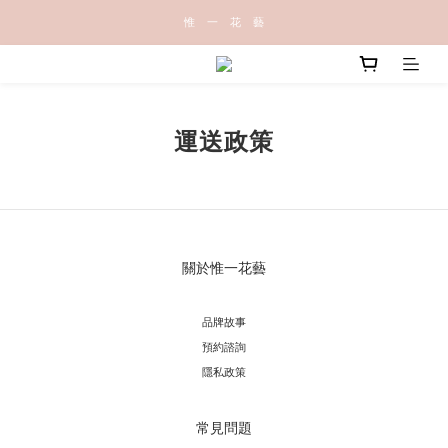
惟   一   花   藝
運送政策
關於惟一花藝
品牌故事
預約諮詢
隱私政策
常見問題