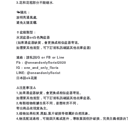
3.花和花苞部分不能碰水.
🌤陽光 :
放明亮通風處,
避免太陽直曬.
🏺盆栽類型 :
水泥盆器or白色陶盆器
(如果遇盆器缺貨，會更換成相似盆器寄送。
如需要其他造型，可下訂前私訊確認其他在庫盆器)
連絡：請私訊IG or FB or Line
Fb : @oneandonlyflorist2020
IG : one_and_only_floris
LINE: @oneandonlyflorist
日本語ok花屋
⚠️注意事項⚠️
1,如果遇盆器缺貨，會更換成相似盆器寄送。
如需要其他造型，可下訂前私訊確認其他在庫盆器。
2,每顆植物根據生長不同，姿態有所不同，
寄出商品依現貨為主。
3,植物如果枯黃.黑點.葉片破損等都屬於自然現象。
4,物流配送過程，可能因天氣或意外，導致葉面些許破損，完美主義者請勿