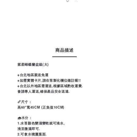
商品描述
紫星蝴蝶蘭盆栽(大)
※台北地區親送免運
※如需實體卡片,請在客製化欄位備註喔!!
※台北以外地區需運送,根據區域酌收運費.
會請專人運送,確保產品安全送達.
📏尺寸 :
高60*寬45CM (正負值10CM)
🌧水分 :
1.水苔顏色變淺變乾就可澆水,
澆至微濕即可.
2.可拿水噴灑葉面.