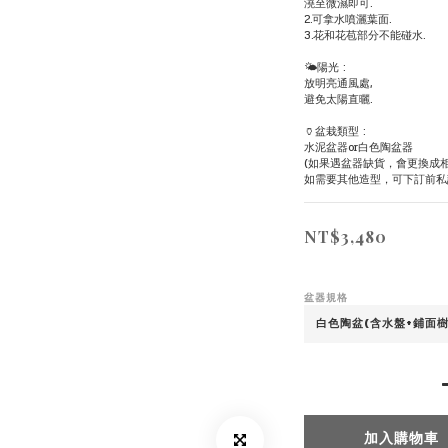
澆至微濕即可.
2.可拿水噴灑葉面.
3.花和花苞部分不能碰水.
🌤陽光 :
放明亮通風處,
避免太陽直曬.
🏺盆栽類型 :
水泥盆器or白色陶盆器
(如果遇盆器缺貨，會更換成
如需要其他造型，可下訂前私
NT$3,480
盆器規格
加入購物車