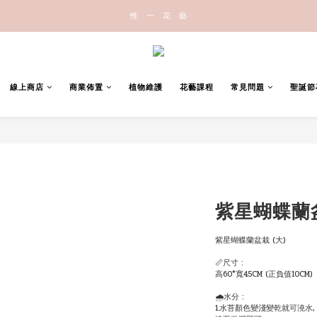
惟   一   花   藝
線上商店
商業佈置
植物維護
花藝課程
常見問題
聖誕節
紫星蝴蝶蘭盆
紫星蝴蝶蘭盆栽 (大)
📏尺寸 :
高60*寬45CM (正負值10CM)
🌧水分 :
1.水苔顏色變淺變乾就可澆水,