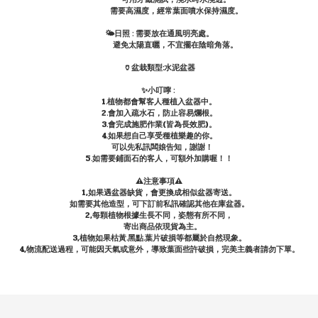
需要高濕度，經常葉面噴水保持濕度。
🌤日照 : 需要放在通風明亮處。
避免太陽直曬，不宜擺在陰暗角落。
🏺盆栽類型:水泥盆器
✨小叮嚀 :
1.植物都會幫客人種植入盆器中。
2.會加入疏水石，防止容易爛根。
3.會完成施肥作業(皆為長效肥)。
4.如果想自己享受種植樂趣的你。
可以先私訊闆娘告知，謝謝！
5.如需要鋪面石的客人，可額外加購喔！！
⚠️注意事項⚠️
1,如果遇盆器缺貨，會更換成相似盆器寄送。
如需要其他造型，可下訂前私訊確認其他在庫盆器。
2,每顆植物根據生長不同，姿態有所不同，
寄出商品依現貨為主。
3,植物如果枯黃.黑點.葉片破損等都屬於自然現象。
4,物流配送過程，可能因天氣或意外，導致葉面些許破損，完美主義者請勿下單。