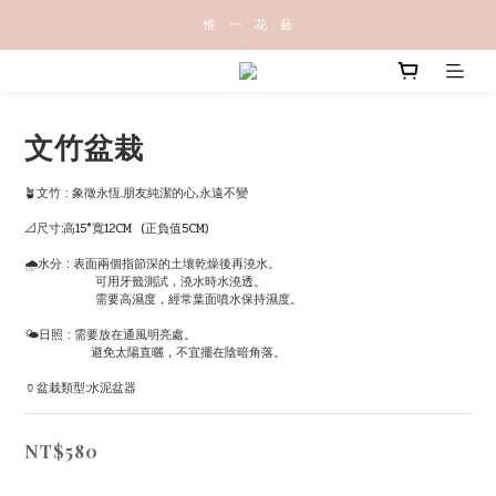
惟   一   花   藝
文竹盆栽
🪴文竹 : 象徵永恆.朋友純潔的心,永遠不變 
📐尺寸:高15*寬12CM  (正負值5CM)
🌧水分 : 表面兩個指節深的土壤乾燥後再澆水。
                可用牙籤測試，澆水時水澆透。
                需要高濕度，經常葉面噴水保持濕度。
🌤日照 : 需要放在通風明亮處。
               避免太陽直曬，不宜擺在陰暗角落。
🏺盆栽類型:水泥盆器
NT$580