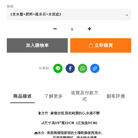
規格
加入購物車
立即購買
分享到
送貨及付款方
商品描述
了解更多
顧客評價
式
🪴文竹 : 象徵永恆.朋友純潔的心,永遠不變
📐尺寸:高15*寬12CM (正負值5CM)
🌧水分 : 表面兩個指節深的土壤乾燥後再澆水。
可用牙籤測試，澆水時水澆透。