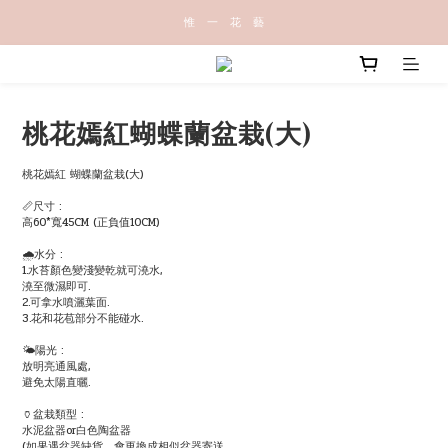
惟   一   花   藝
桃花嫣紅蝴蝶蘭盆栽(大)
桃花嫣紅 蝴蝶蘭盆栽(大)
📏尺寸 :
高60*寬45CM (正負值10CM)
🌧水分 :
1.水苔顏色變淺變乾就可澆水,
澆至微濕即可.
2.可拿水噴灑葉面.
3.花和花苞部分不能碰水.
🌤陽光 :
放明亮通風處,
避免太陽直曬.
🏺盆栽類型 :
水泥盆器or白色陶盆器
(如果遇盆器缺貨，會更換成相似盆器寄送。