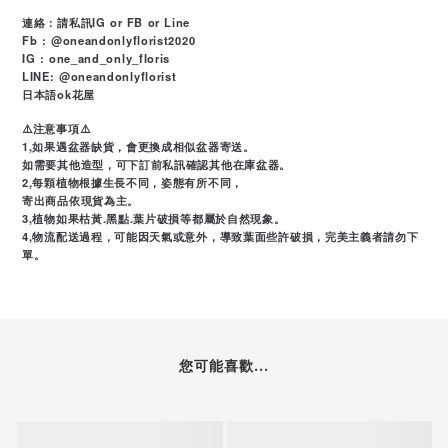
連絡：請私訊IG or FB or Line
Fb : @oneandonlyflorist2020
IG : one_and_only_floris
LINE: @oneandonlyflorist
日本語ok花屋
⚠️注意事項⚠️
1,如果遇盆器缺貨，會更換成相似盆器寄送。
如需要其他造型，可下訂前私訊確認其他在庫盆器。
2,每顆植物根據生長不同，姿態有所不同，
寄出商品依現貨為主。
3,植物如果枯黃.黑點.葉片破損等都屬於自然現象。
4,物流配送過程，可能因天氣或意外，導致葉面些許破損，完美主義者請勿下
單。
您可能喜歡...