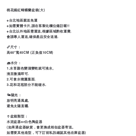
桃花嫣紅蝴蝶蘭盆栽(大)
※台北地區親送免運
※如需實體卡片,請在客製化欄位備註喔!!
※台北以外地區需運送,根據區域酌收運費.
會請專人運送,確保產品安全送達.
📏尺寸 :
高60*寬45CM (正負值10CM)
🌧水分 :
1.水苔顏色變淺變乾就可澆水,
澆至微濕即可.
2.可拿水噴灑葉面.
3.花和花苞部分不能碰水.
🌤陽光 :
放明亮通風處,
避免太陽直曬.
🏺盆栽類型 :
水泥盆器or白色陶盆器
(如果遇盆器缺貨，會更換成相似盆器寄送。
如需要其他造型，可下訂前私訊確認其他在庫盆器)