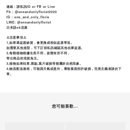
連絡：請私訊IG or FB or Line
Fb : @oneandonlyflorist2020
IG : one_and_only_floris
LINE: @oneandonlyflorist
日本語ok花屋
⚠️注意事項⚠️
1,如果遇盆器缺貨，會更換成相似盆器寄送。
如需要其他造型，可下訂前私訊確認其他在庫盆器。
2,每顆植物根據生長不同，姿態有所不同，
寄出商品依現貨為主。
3,植物如果枯黃.黑點.葉片破損等都屬於自然現象。
4,物流配送過程，可能因天氣或意外，導致葉面些許破損，完美主義者請勿下
單。
您可能喜歡...