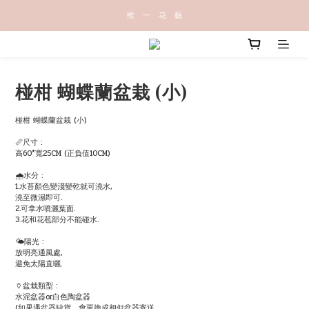
惟   一   花   藝
椪柑 蝴蝶蘭盆栽 (小)
椪柑 蝴蝶蘭盆栽 (小)
📏尺寸 :
高60*寬25CM (正負值10CM)
🌧水分 :
1.水苔顏色變淺變乾就可澆水,
澆至微濕即可.
2.可拿水噴灑葉面.
3.花和花苞部分不能碰水.
🌤陽光 :
放明亮通風處,
避免太陽直曬.
🏺盆栽類型 :
水泥盆器or白色陶盆器
(如果遇盆器缺貨，會更換成相似盆器寄送。