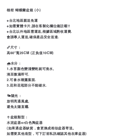
椪柑 蝴蝶蘭盆栽 (小)
※台北地區親送免運
※如需實體卡片,請在客製化欄位備註喔!!
※台北以外地區需運送,根據區域酌收運費.
會請專人運送,確保產品安全送達.
📏尺寸 :
高60*寬25CM (正負值10CM)
🌧水分 :
1.水苔顏色變淺變乾就可澆水,
澆至微濕即可.
2.可拿水噴灑葉面.
3.花和花苞部分不能碰水.
🌤陽光 :
放明亮通風處,
避免太陽直曬.
🏺盆栽類型 :
水泥盆器or白色陶盆器
(如果遇盆器缺貨，會更換成相似盆器寄送。
如需要其他造型，可下訂前私訊確認其他在庫盆器)