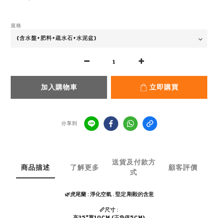
規格
加入購物車
立即購買
分享到
送貨及付款方
商品描述
了解更多
顧客評價
式
🌿虎尾蘭 : 淨化空氣 . 堅定.剛毅的含意
📏尺寸 :
高25*寬10CM (正負值5CM)