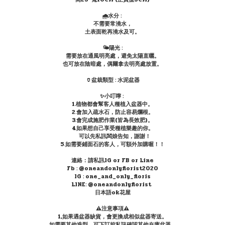
🌧水分 :
不需要常澆水，
土表面乾再澆水及可。
🌤陽光 :
需要放在通風明亮處，避免太陽直曬。
也可放在陰暗處，偶爾拿去明亮處放置。
🏺盆栽類型 : 水泥盆器
✨小叮嚀 :
1.植物都會幫客人種植入盆器中。
2.會加入疏水石，防止容易爛根。
3.會完成施肥作業(皆為長效肥)。
4.如果想自己享受種植樂趣的你。
可以先私訊闆娘告知，謝謝！
5.如需要鋪面石的客人，可額外加購喔！！
連絡：請私訊IG or FB or Line
Fb : @oneandonlyflorist2020
IG : one_and_only_floris
LINE: @oneandonlyflorist
日本語ok花屋
⚠️注意事項⚠️
1,如果遇盆器缺貨，會更換成相似盆器寄送。
如需要其他造型，可下訂前私訊確認其他在庫盆器。