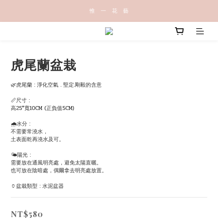
惟   一   花   藝
虎尾蘭盆栽
🌿虎尾蘭 : 淨化空氣 . 堅定.剛毅的含意
📏尺寸 : 
高25*寬10CM (正負值5CM)
🌧水分 : 
不需要常澆水，
土表面乾再澆水及可。
🌤陽光 :
需要放在通風明亮處，避免太陽直曬。
也可放在陰暗處，偶爾拿去明亮處放置。
🏺盆栽類型 : 水泥盆器
NT$580