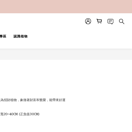
專區
認識植物
立即購買
常被視為招財植物，象徵著財富和繁榮，能帶來好運
 寬20~40CM (正負值30CM)