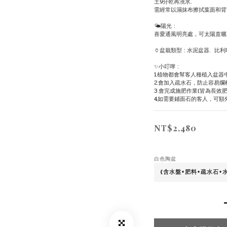
土9分乾再澆水.
需經常以濕抹布擦拭葉面和背
🌤陽光 :
喜愛通風明亮處，可太陽直曬
🏺盆栽類型 : 水泥盆器.  比利
✨小叮嚀 : 
1.植物都會幫客人種植入盆器
2.會加入疏水石，防止容易爛
3.會完成施肥作業(皆為長效肥
4.如需要鋪面石的客人，可額
NT$2,480
白色陶盆