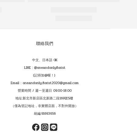
聯絡我們
中文、日本語 OK
LINE : @oneandonlyflorist
(記得加@喔！)
Email：oneandonly.florist2020@gmail.com
營業時間 / 週一至週日 09:00-18:00
地址:新北市新店區北新路二段169號5樓
（僅為登記地址，非實體店面，不對外開放）
統編:91693656