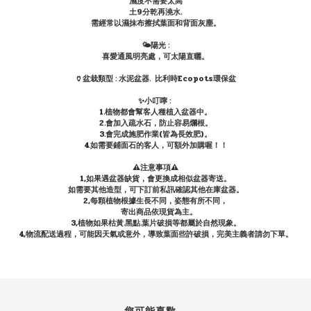
濕度不需要太高
土9分乾再澆水.
需經常以濕抹布擦拭葉面和背面灰塵。
🌤陽光 :
喜愛通風明亮處，可太陽直曬。
🏺盆栽類型 : 水泥盆器. 比利時Ecopots環保盆
✨小叮嚀 :
1.植物都會幫客人種植入盆器中。
2.會加入疏水石，防止容易爛根。
3.會完成施肥作業(皆為長效肥)。
4.如需要鋪面石的客人，可額外加購喔！！
⚠️注意事項⚠️
1,如果遇盆器缺貨，會更換成相似盆器寄送。
如需要其他造型，可下訂前私訊確認其他在庫盆器。
2,每顆植物根據生長不同，姿態有所不同，
寄出商品依現貨為主。
3,植物如果枯黃.黑點.葉片破損等都屬於自然現象。
4,物流配送過程，可能因天氣或意外，導致葉面些許破損，完美主義者請勿下單。
您可能喜歡...