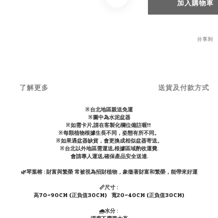
加入購物車
分享到
了解更多
送貨及付款方式
※台北地區親送免運
※圖中為水泥盆器
※如需卡片,請在客製化欄位備註喔!!
※每顆植物根據生長不同，姿態有所不同。
※如果遇盆器缺貨，會更換成相似盆器寄送。
※台北以外地區需運送,根據區域酌收運費.
會請專人運送,確保產品安全送達.
🌿琴葉榕 : 財富與繁榮 常被視為招財植物，象徵著財富和繁榮，能帶來好運
📏尺寸 :
高70~90CM (正負值30CM) 寬20~40CM (正負值30CM)
🌧水分 :