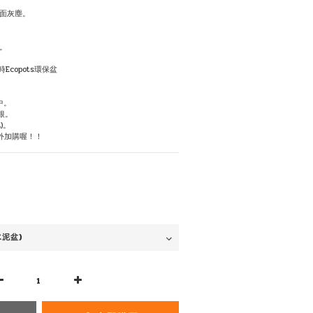
面灰塵。
。
時Ecopots環保盆
中。
根。
)。
外加購喔！！