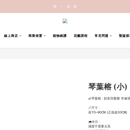
惟   一   花   藝
線上商店
商業佈置
植物維護
花藝課程
常見問題
聖誕節
琴葉榕 (小)
🌿琴葉榕 : 財富與繁榮 
📏尺寸 : 
高70~90CM (正負值30CM)  
🌧水分 : 
濕度不需要太高