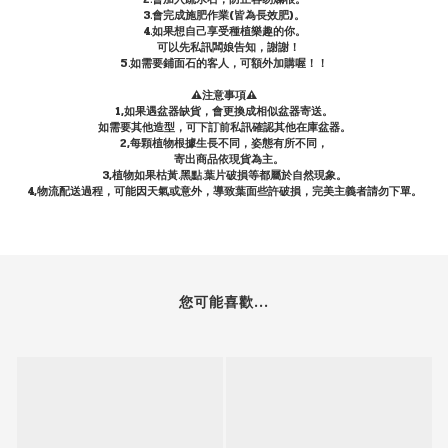
3.會完成施肥作業(皆為長效肥)。
4.如果想自己享受種植樂趣的你。
可以先私訊闆娘告知，謝謝！
5.如需要鋪面石的客人，可額外加購喔！！
⚠️注意事項⚠️
1,如果遇盆器缺貨，會更換成相似盆器寄送。
如需要其他造型，可下訂前私訊確認其他在庫盆器。
2,每顆植物根據生長不同，姿態有所不同，
寄出商品依現貨為主。
3,植物如果枯黃.黑點.葉片破損等都屬於自然現象。
4,物流配送過程，可能因天氣或意外，導致葉面些許破損，完美主義者請勿下單。
您可能喜歡...