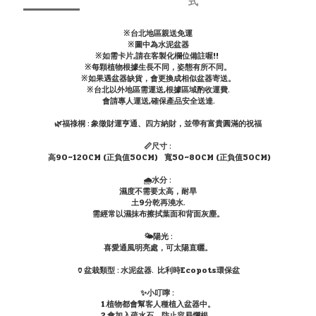
式
※台北地區親送免運
※圖中為水泥盆器
※如需卡片,請在客製化欄位備註喔!!
※每顆植物根據生長不同，姿態有所不同。
※如果遇盆器缺貨，會更換成相似盆器寄送。
※台北以外地區需運送,根據區域酌收運費.
會請專人運送,確保產品安全送達.
🌿福祿桐 : 象徵財運亨通、四方納財，並帶有富貴圓滿的祝福
📏尺寸 :
高90~120CM (正負值50CM) 寬50~80CM (正負值50CM)
🌧水分 :
濕度不需要太高，耐旱
土9分乾再澆水.
需經常以濕抹布擦拭葉面和背面灰塵。
🌤陽光 :
喜愛通風明亮處，可太陽直曬。
🏺盆栽類型 : 水泥盆器. 比利時Ecopots環保盆
✨小叮嚀 :
1.植物都會幫客人種植入盆器中。
2.會加入疏水石，防止容易爛根。