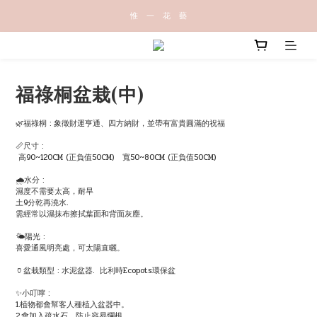
惟   一   花   藝
福祿桐盆栽(中)
🌿福祿桐 : 象徵財運亨通、四方納財，並帶有富貴圓滿的祝福
📏尺寸 : 
 高90~120CM (正負值50CM)   寬50~80CM (正負值50CM)
🌧水分 : 
濕度不需要太高，耐旱
土9分乾再澆水.
需經常以濕抹布擦拭葉面和背面灰塵。
🌤陽光 :
喜愛通風明亮處，可太陽直曬。
🏺盆栽類型 : 水泥盆器.  比利時Ecopots環保盆
✨小叮嚀 : 
1.植物都會幫客人種植入盆器中。
2.會加入疏水石，防止容易爛根。