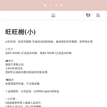
惟   一   花   藝
旺旺樹(小)
🌿旺旺樹 : 財富與繁榮 常被視為招財植物，象徵著財富和繁榮，能帶來好運
📏尺寸 : 
高60~80CM (正負值30CM)   寬40~60CM (正負值30CM)
🌧水分 : 
濕度不需要太高
土8分乾再澆水.
需經常以濕抹布擦拭葉面和背面灰塵。
🌤陽光 :
喜愛通風明亮處，可太陽直曬。
🏺盆栽類型 : 水泥盆器.  比利時Ecopots環保盆
✨小叮嚀 : 
1.植物都會幫客人種植入盆器中。
2.會加入疏水石，防止容易爛根。