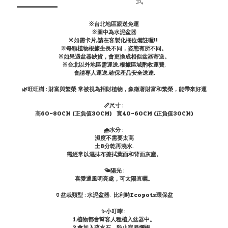
式
※台北地區親送免運
※圖中為水泥盆器
※如需卡片,請在客製化欄位備註喔!!
※每顆植物根據生長不同，姿態有所不同。
※如果遇盆器缺貨，會更換成相似盆器寄送。
※台北以外地區需運送,根據區域酌收運費.
會請專人運送,確保產品安全送達.
🌿旺旺樹 : 財富與繁榮 常被視為招財植物，象徵著財富和繁榮，能帶來好運
📏尺寸 :
高60~80CM (正負值30CM) 寬40~60CM (正負值30CM)
🌧水分 :
濕度不需要太高
土8分乾再澆水.
需經常以濕抹布擦拭葉面和背面灰塵。
🌤陽光 :
喜愛通風明亮處，可太陽直曬。
🏺盆栽類型 : 水泥盆器. 比利時Ecopots環保盆
✨小叮嚀 :
1.植物都會幫客人種植入盆器中。
2.會加入疏水石，防止容易爛根。