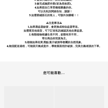
3.會完成施肥作業(皆為長效肥)。
4.如果想自己享受種植樂趣的你。
可以先私訊闆娘告知，謝謝！
5.如需要鋪面石的客人，可額外加購喔！！
⚠️注意事項⚠️
1,如果遇盆器缺貨，會更換成相似盆器寄送。
如需要其他造型，可下訂前私訊確認其他在庫盆器。
2,每顆植物根據生長不同，姿態有所不同，
寄出商品依現貨為主。
3,植物如果枯黃.黑點.葉片破損等都屬於自然現象。
4,物流配送過程，可能因天氣或意外，導致葉面些許破損，完美主義者請勿下單。
您可能喜歡...