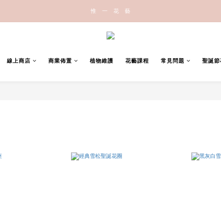
惟   一   花   藝
線上商店
商業佈置
植物維護
花藝課程
常見問題
聖誕節