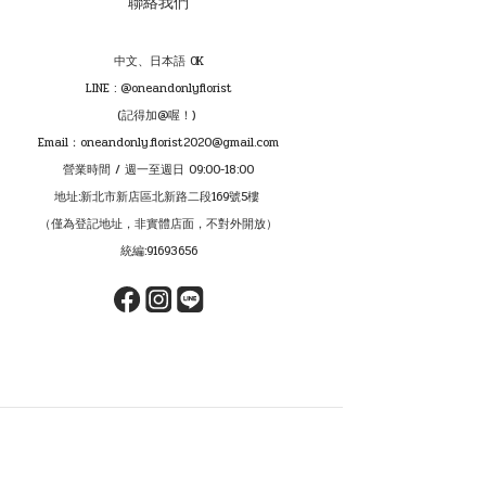
聯絡我們
中文、日本語 OK
LINE : @oneandonlyflorist
(記得加@喔！)
Email：oneandonly.florist2020@gmail.com
營業時間 / 週一至週日 09:00-18:00
地址:新北市新店區北新路二段169號5樓
（僅為登記地址，非實體店面，不對外開放）
統編:91693656