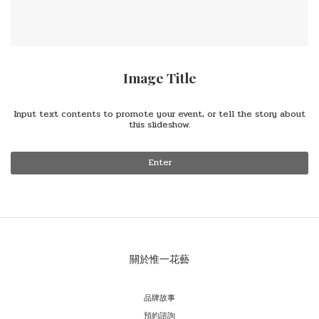
Image Title
Input text contents to promote your event, or tell the story about
this slideshow.
Enter
關於惟一花藝
品牌故事
預約諮詢