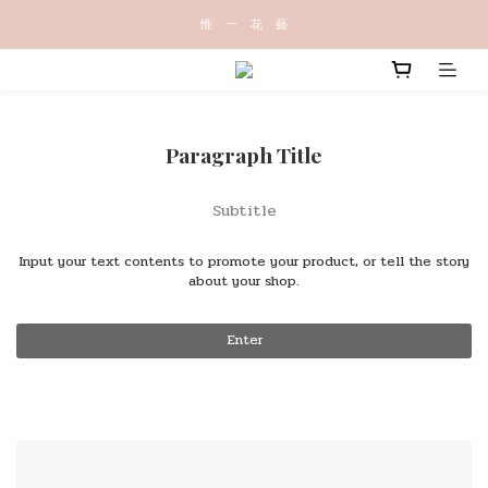
惟   一   花   藝
Paragraph Title
Subtitle
Input your text contents to promote your product, or tell the story
about your shop.
Enter