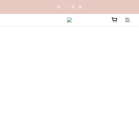
惟   一   花   藝
品牌合作 A案
品牌合作 B案