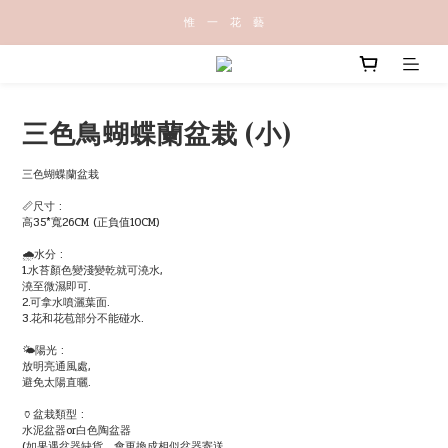
惟   一   花   藝
三色鳥蝴蝶蘭盆栽 (小)
三色蝴蝶蘭盆栽
📏尺寸 : 
高35*寬26CM (正負值10CM)
🌧水分 : 
1.水苔顏色變淺變乾就可澆水,
澆至微濕即可.
2.可拿水噴灑葉面.
3.花和花苞部分不能碰水.
🌤陽光 :
放明亮通風處,
避免太陽直曬.
🏺盆栽類型 : 
水泥盆器or白色陶盆器
(如果遇盆器缺貨，會更換成相似盆器寄送。