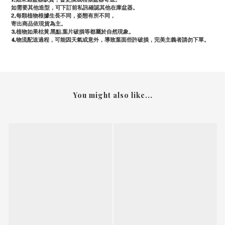
如需要其他造型，可下訂前私訊確認其他在庫盆器。
2,每顆植物根據生長不同，姿態有所不同，
寄出商品依現貨為主。
3,植物如果枯黃.黑點.葉片破損等都屬於自然現象。
4,物流配送過程，可能因天氣或意外，導致葉面些許破損，完美主義者請勿下單。
You might also like...