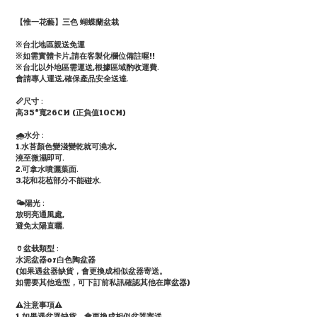
【惟一花藝】三色 蝴蝶蘭盆栽
※台北地區親送免運
※如需實體卡片,請在客製化欄位備註喔!!
※台北以外地區需運送,根據區域酌收運費.
會請專人運送,確保產品安全送達.
📏尺寸 :
高35*寬26CM (正負值10CM)
🌧水分 :
1.水苔顏色變淺變乾就可澆水,
澆至微濕即可.
2.可拿水噴灑葉面.
3.花和花苞部分不能碰水.
🌤陽光 :
放明亮通風處,
避免太陽直曬.
🏺盆栽類型 :
水泥盆器or白色陶盆器
(如果遇盆器缺貨，會更換成相似盆器寄送。
如需要其他造型，可下訂前私訊確認其他在庫盆器)
⚠️注意事項⚠️
1,如果遇盆器缺貨，會更換成相似盆器寄送。