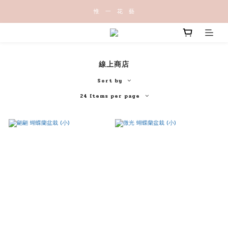
惟   一   花   藝
線上商店
Sort by
24 Items per page