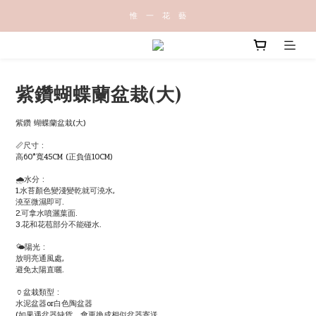
惟   一   花   藝
紫鑽蝴蝶蘭盆栽(大)
紫鑽 蝴蝶蘭盆栽(大)
📏尺寸 :
高60*寬45CM (正負值10CM)
🌧水分 :
1.水苔顏色變淺變乾就可澆水,
澆至微濕即可.
2.可拿水噴灑葉面.
3.花和花苞部分不能碰水.
🌤陽光 :
放明亮通風處,
避免太陽直曬.
🏺盆栽類型 :
水泥盆器or白色陶盆器
(如果遇盆器缺貨，會更換成相似盆器寄送。