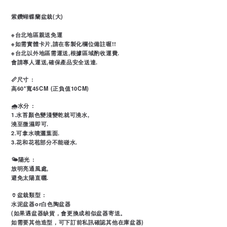
紫鑽蝴蝶蘭盆栽(大)
※台北地區親送免運
※如需實體卡片,請在客製化欄位備註喔!!
※台北以外地區需運送,根據區域酌收運費.
會請專人運送,確保產品安全送達.
📏尺寸 :
高60*寬45CM (正負值10CM)
🌧水分 :
1.水苔顏色變淺變乾就可澆水,
澆至微濕即可.
2.可拿水噴灑葉面.
3.花和花苞部分不能碰水.
🌤陽光 :
放明亮通風處,
避免太陽直曬.
🏺盆栽類型 :
水泥盆器or白色陶盆器
(如果遇盆器缺貨，會更換成相似盆器寄送。
如需要其他造型，可下訂前私訊確認其他在庫盆器)