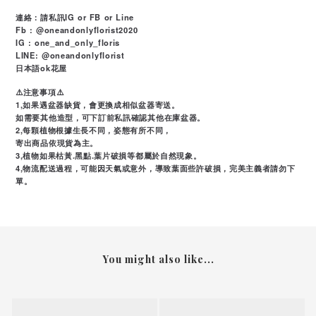
連絡：請私訊IG or FB or Line
Fb : @oneandonlyflorist2020
IG : one_and_only_floris
LINE: @oneandonlyflorist
日本語ok花屋
⚠️注意事項⚠️
1,如果遇盆器缺貨，會更換成相似盆器寄送。
如需要其他造型，可下訂前私訊確認其他在庫盆器。
2,每顆植物根據生長不同，姿態有所不同，
寄出商品依現貨為主。
3,植物如果枯黃.黑點.葉片破損等都屬於自然現象。
4,物流配送過程，可能因天氣或意外，導致葉面些許破損，完美主義者請勿下
單。
You might also like...