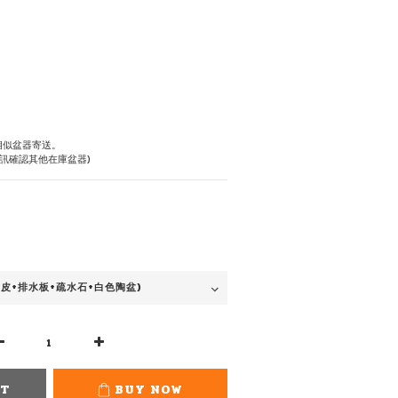
相似盆器寄送。
訊確認其他在庫盆器)
RT
BUY NOW