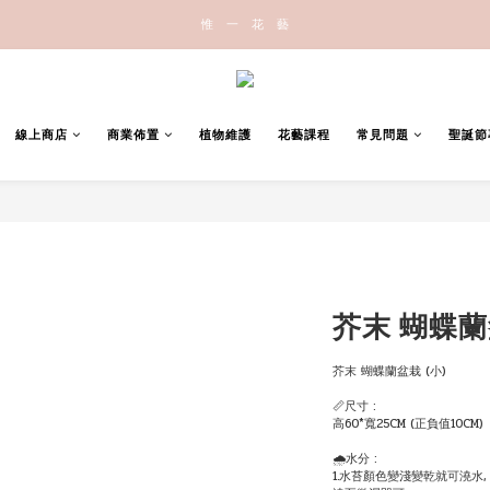
惟   一   花   藝
線上商店
商業佈置
植物維護
花藝課程
常見問題
聖誕節
芥末 蝴蝶蘭
芥末 蝴蝶蘭盆栽 (小)
📏尺寸 :
高60*寬25CM (正負值10CM)
🌧水分 :
1.水苔顏色變淺變乾就可澆水,