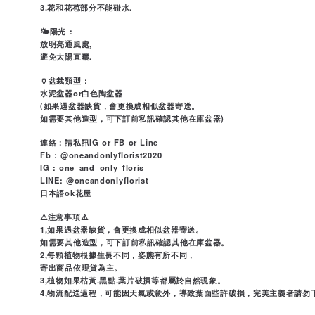
3.花和花苞部分不能碰水.
🌤陽光 :
放明亮通風處,
避免太陽直曬.
🏺盆栽類型 :
水泥盆器or白色陶盆器
(如果遇盆器缺貨，會更換成相似盆器寄送。
如需要其他造型，可下訂前私訊確認其他在庫盆器)
連絡：請私訊IG or FB or Line
Fb : @oneandonlyflorist2020
IG : one_and_only_floris
LINE: @oneandonlyflorist
日本語ok花屋
⚠️注意事項⚠️
1,如果遇盆器缺貨，會更換成相似盆器寄送。
如需要其他造型，可下訂前私訊確認其他在庫盆器。
2,每顆植物根據生長不同，姿態有所不同，
寄出商品依現貨為主。
3,植物如果枯黃.黑點.葉片破損等都屬於自然現象。
4,物流配送過程，可能因天氣或意外，導致葉面些許破損，完美主義者請勿