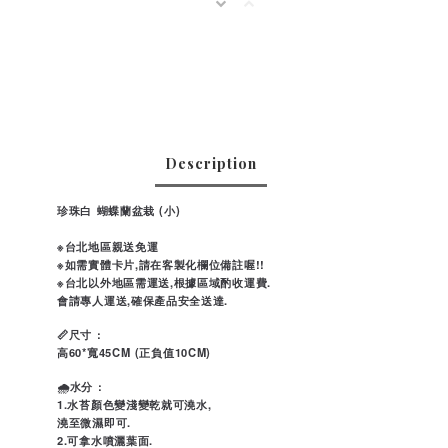
Description
珍珠白 蝴蝶蘭盆栽 (小)
※台北地區親送免運
※如需實體卡片,請在客製化欄位備註喔!!
※台北以外地區需運送,根據區域酌收運費.
會請專人運送,確保產品安全送達.
📏尺寸 :
高60*寬45CM (正負值10CM)
🌧水分 :
1.水苔顏色變淺變乾就可澆水,
澆至微濕即可.
2.可拿水噴灑葉面.