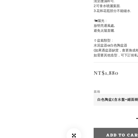
澆至微濕即可.
2.可拿水噴灑葉面.
3.花和花苞部分不能碰水.
🌤陽光 :
放明亮通風處,
避免太陽直曬.
🏺盆栽類型 :
水泥盆器or白色陶盆器
(如果遇盆器缺貨，會更換成
如需要其他造型，可下訂前私
NT$1,880
規格
ADD TO CA