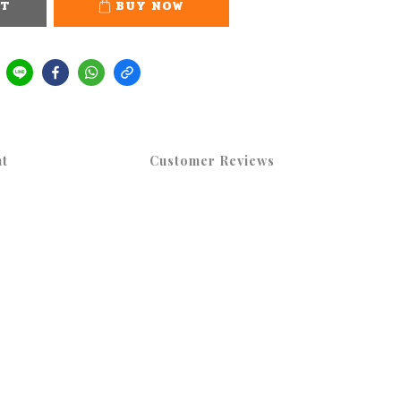
RT
BUY NOW
t
Customer Reviews