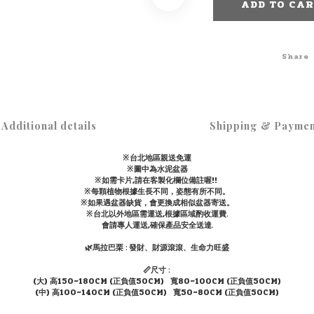
ADD TO CA
Share
Additional details
Shipping & Paymen
※台北地區親送免運
※圖中為水泥盆器
※如需卡片,請在客製化欄位備註喔!!
※每顆植物根據生長不同，姿態有所不同。
※如果遇盆器缺貨，會更換成相似盆器寄送。
※台北以外地區需運送,根據區域酌收運費.
會請專人運送,確保產品安全送達.
🌿馬拉巴栗 : 發財、財源滾滾、生命力旺盛
📏尺寸 :
(大) 高150~180CM (正負值50CM) 寬80~100CM (正負值50CM)
(中) 高100~140CM (正負值50CM) 寬50~80CM (正負值50CM)