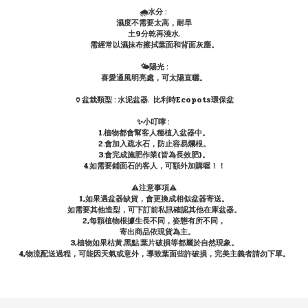
🌧水分 :
濕度不需要太高，耐旱
土9分乾再澆水.
需經常以濕抹布擦拭葉面和背面灰塵。
🌤陽光 :
喜愛通風明亮處，可太陽直曬。
🏺盆栽類型 : 水泥盆器. 比利時Ecopots環保盆
✨小叮嚀 :
1.植物都會幫客人種植入盆器中。
2.會加入疏水石，防止容易爛根。
3.會完成施肥作業(皆為長效肥)。
4.如需要鋪面石的客人，可額外加購喔！！
⚠️注意事項⚠️
1,如果遇盆器缺貨，會更換成相似盆器寄送。
如需要其他造型，可下訂前私訊確認其他在庫盆器。
2,每顆植物根據生長不同，姿態有所不同，
寄出商品依現貨為主。
3,植物如果枯黃.黑點.葉片破損等都屬於自然現象。
4,物流配送過程，可能因天氣或意外，導致葉面些許破損，完美主義者請勿下單。