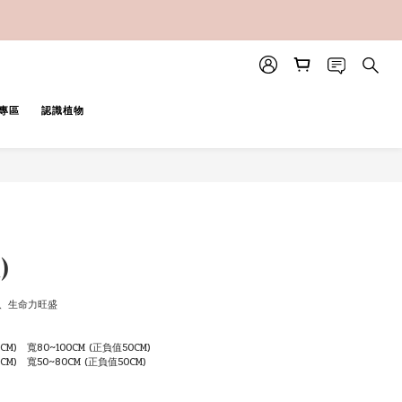
專區
認識植物
BUY NOW
)
滾、生命力旺盛
CM)   寬80~100CM (正負值50CM)
CM)   寬50~80CM (正負值50CM)