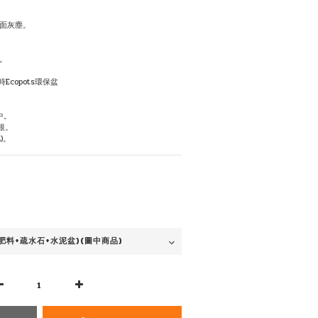
面灰塵。
。
時Ecopots環保盆
中。
根。
)。