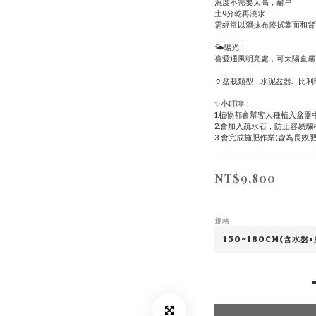
濕度不需要太高，耐旱
土9分乾再澆水.
需經常以濕抹布擦拭葉面和背
🌤陽光 :
喜愛通風明亮處，可太陽直曬
🏺盆栽類型 : 水泥盆器.  比利
✨小叮嚀 : 
1.植物都會幫客人種植入盆器
2.會加入疏水石，防止容易爛
3.會完成施肥作業(皆為長效肥
NT$9,800
規格