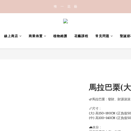
惟   一   花   藝
線上商店
商業佈置
植物維護
花藝課程
常見問題
聖誕節
馬拉巴栗(大
🌿馬拉巴栗 : 發財、財源滾
📏尺寸 : 
(大) 高150~180CM (正負值50
(中) 高100~140CM (正負值50
🌧水分 : 