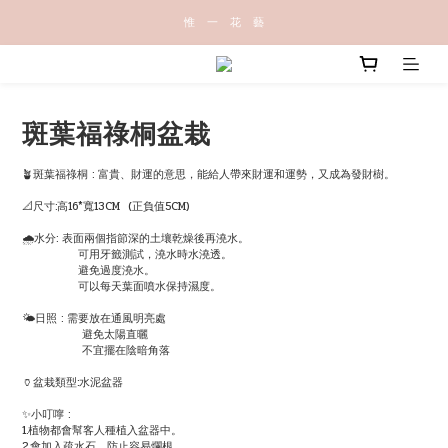
惟   一   花   藝
斑葉福祿桐盆栽
🪴斑葉福祿桐 : 富貴、財運的意思，能給人帶來財運和運勢，又成為發財樹。
📐尺寸:高16*寬13CM  (正負值5CM)
🌧水分: 表面兩個指節深的土壤乾燥後再澆水。
              可用牙籤測試，澆水時水澆透。
              避免過度澆水。
              可以每天葉面噴水保持濕度。
🌤日照 : 需要放在通風明亮處
               避免太陽直曬
               不宜擺在陰暗角落
🏺盆栽類型:水泥盆器
✨小叮嚀 : 
1.植物都會幫客人種植入盆器中。
2.會加入疏水石，防止容易爛根。