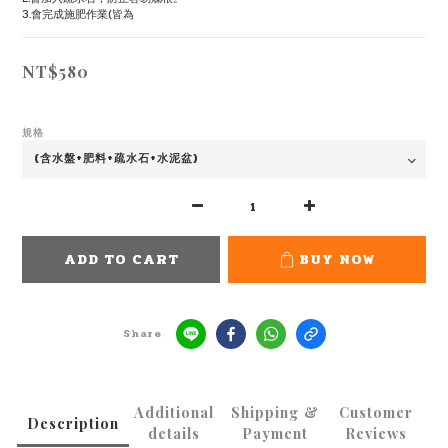
3.會完成施肥作業(皆為
NT$580
規格
ADD TO CART
BUY NOW
Share
Additional
Shipping &
Customer
Description
details
Payment
Reviews