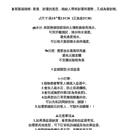
🪴斑葉福祿桐 : 富貴、財運的意思，能給人帶來財運和運勢，又成為發財樹。
📐尺寸:高16*寬13CM (正負值5CM)
🌧水分: 表面兩個指節深的土壤乾燥後再澆水。
可用牙籤測試，澆水時水澆透。
避免過度澆水。
可以每天葉面噴水保持濕度。
🌤日照 : 需要放在通風明亮處
避免太陽直曬
不宜擺在陰暗角落
🏺盆栽類型:水泥盆器
✨小叮嚀 :
1.植物都會幫客人種植入盆器中。
2.會加入疏水石，防止容易爛根。
3.會完成施肥作業(皆為長效肥)。
4.如果想自己享受種植樂趣的你。
可以先私訊闆娘告知，謝謝！
5.如需要鋪面石的客人，可額外加購喔！！
⚠️注意事項⚠️
1,如果遇盆器缺貨，會更換成相似盆器寄送。
如需要其他造型，可下訂前私訊確認其他在庫盆器。
2,每顆植物根據生長不同，姿態有所不同，